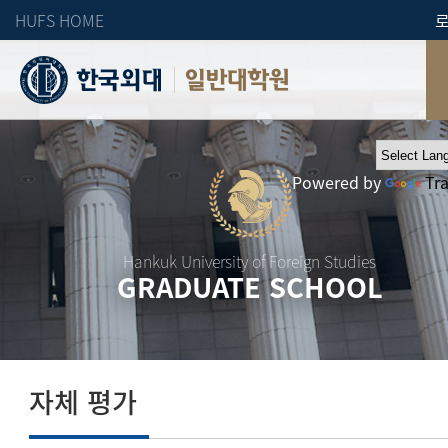
HUFS HOME
일반대학원
Powered by
Tr
Hankuk University of Foreign Studies
GRADUATE SCHOOL
자체 평가