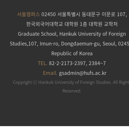
서울캠퍼스
02450 서울특별시 동대문구 이문로 107,
한국외국어대학교 대학원 1층 대학원 교학처
Graduate School, Hankuk University of Foreign
Studies,107, Imun-ro, Dongdaemun-gu, Seoul, 024
Republic of Korea
TEL.
82-2-2173-2397, 2384~7
Email.
gsadmin@hufs.ac.kr
Copyright ⓒ Hankuk University of Foreign Studies. All Righ
Reserved.