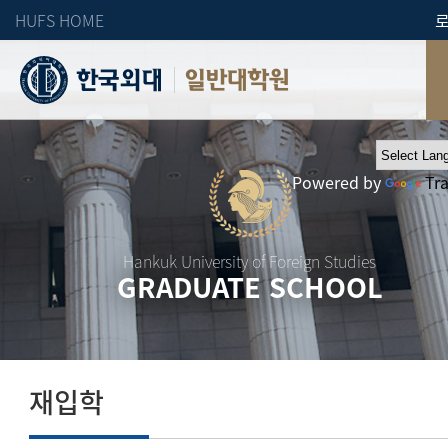
HUFS HOME
일반대학원
Powered by
Tr
Hankuk University of Foreign Studies
GRADUATE SCHOOL
재입학