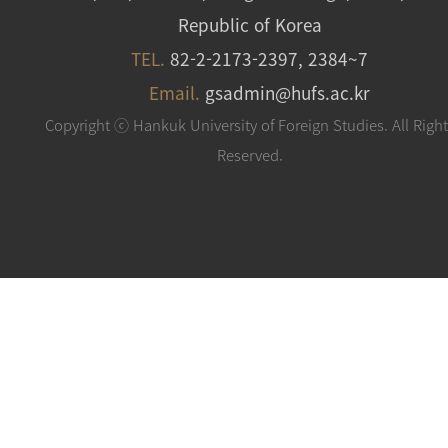
Republic of Korea
TEL.
82-2-2173-2397, 2384~7
Email.
gsadmin@hufs.ac.kr
Copyright ⓒ Hankuk University of Foreign Studies. All Righ
Reserved.