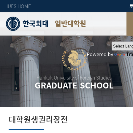
HUFS HOME
일반대학원
Powered by
Tr
Hankuk University of Foreign Studies
GRADUATE SCHOOL
대학원생권리장전