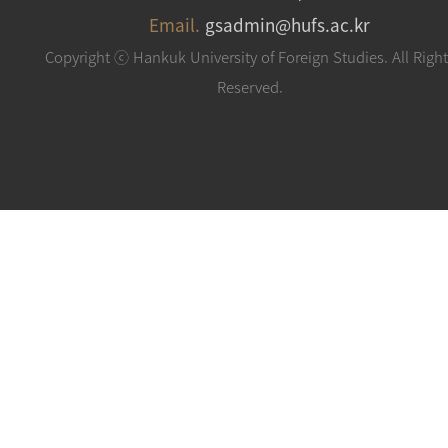
Email.
gsadmin@hufs.ac.kr
Copyright ⓒ Hankuk University of Foreign Studies. All Righ
Reserved.