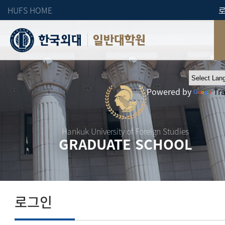
HUFS HOME
일반대학원
Powered by
Tr
Hankuk University of Foreign Studies
GRADUATE SCHOOL
로그인