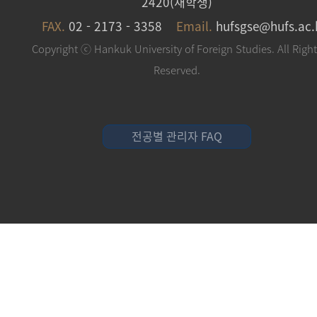
2420(재학생)
FAX.
02 - 2173 - 3358
Email.
hufsgse@hufs.ac.
Copyright ⓒ Hankuk University of Foreign Studies. All Righ
Reserved.
전공별 관리자 FAQ